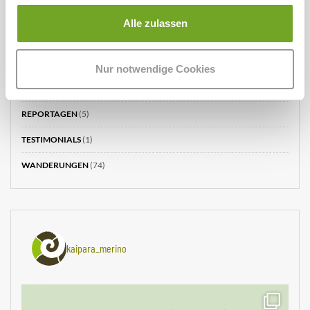
Alle zulassen
Kategorien
HINTER DEN KULISSEN
(2)
Nur notwendige Cookies
MERINOWOLLE WIKI
(5)
REPORTAGEN
(5)
TESTIMONIALS
(1)
WANDERUNGEN
(74)
kaipara_merino