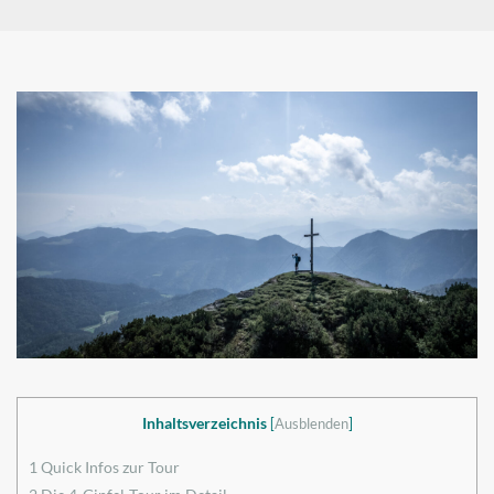
Inhaltsverzeichnis
[
Ausblenden
]
1
Quick Infos zur Tour