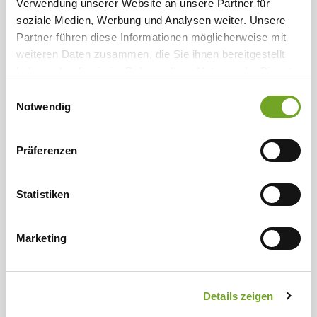
Verwendung unserer Website an unsere Partner für
STECKBRIEF: CHIEMGAUER ALPEN
soziale Medien, Werbung und Analysen weiter. Unsere
Partner führen diese Informationen möglicherweise mit
weiteren Daten zusammen, die Sie ihnen bereitgestellt
haben oder die sie im Rahmen Ihrer Nutzung der Dienste
VIER GIPFEL IM KUFSTEINERLAND: THALERJOCH,
gesammelt haben.
Einwilligungsauswahl
SCHMALEGGER JOCH, FRECHJOCH & VEITSBERG
Notwendig
DURCHS STEINERNE MEER VON HÜTTE ZU HÜTTE
Präferenzen
– EINE TRAUMHAFTE 3-TAGES-HÜTTENTOUR
Statistiken
Folgt uns bei Social Media
Marketing
Details zeigen