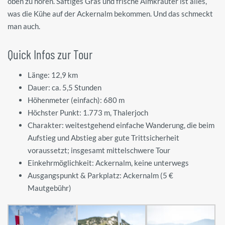
oben zu hören. Saftiges Gras und frische Almkräuter ist alles,
was die Kühe auf der Ackernalm bekommen. Und das schmeckt
man auch.
Quick Infos zur Tour
Länge: 12,9 km
Dauer: ca. 5,5 Stunden
Höhenmeter (einfach): 680 m
Höchster Punkt: 1.773 m, Thalerjoch
Charakter: weitestgehend einfache Wanderung, die beim
Aufstieg und Abstieg aber gute Trittsicherheit
voraussetzt; insgesamt mittelschwere Tour
Einkehrmöglichkeit: Ackernalm, keine unterwegs
Ausgangspunkt & Parkplatz: Ackernalm (5 €
Mautgebühr)