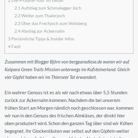
2
Die 4-Gipfel-Tour im Detail
2.1
Aufstieg zum Schmalegger Joch
2.2
Weiter zum Thalerjoch
2.3
Über das Frechjoch zum Veitsberg
2.4
Abstieg zur Ackernalm
3
Persönliche Tipps & Insider Infos
4
Fazit
Zusammen mit Blogger Björn von bergparadiese.de waren wir auf
Kaipara Green Trails Mission unterwegs im Kufsteinerland. Gleich
vier Gipfel haben wir im Thierseer Tal erwandert.
Ein wahrer Genuss ist es als wir nach etwas über 5,5 Stunden
zurück zur Ackernalm kommen. Nachdem die bei unserem
frühen Start am Morgen nämlich noch geschlossen war, kommen
wir nun in den Genuss des frischen Almkäses, der direkt hier
oben produziert wird. Schon den ganzen Tag über sind wir Kühen
begegnet. Ihr Glockenläuten war selbst auf den Gipfeln weiter