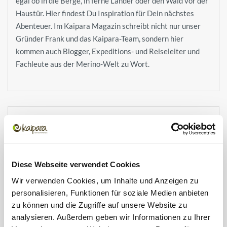
egal ob in die Berge, in ferne Länder oder den Wald vor der
Haustür. Hier findest Du Inspiration für Dein nächstes
Abenteuer. Im Kaipara Magazin schreibt nicht nur unser
Gründer Frank und das Kaipara-Team, sondern hier
kommen auch Blogger, Expeditions- und Reiseleiter und
Fachleute aus der Merino-Welt zu Wort.
Neueste Beiträge
PIONIERARBEIT IN DER ANTARKTIS: 7
ERSTBESTEIGUNGEN IM OTTO-VON-GRUBER-
GEBIRGE
Diese Webseite verwendet Cookies
Wir verwenden Cookies, um Inhalte und Anzeigen zu
personalisieren, Funktionen für soziale Medien anbieten
HINTER DER KAMERA: DAS SHOOTING FÜR DIE
NEUE OUTDOOR- UND URBAN-KOLLEKTION IM
zu können und die Zugriffe auf unsere Website zu
HERBST
analysieren. Außerdem geben wir Informationen zu Ihrer