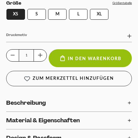
auswählen
Größe
Größentabelle
XS
S
M
L
XL
Druckmotiv
Produkt Anzahl: Gib den gewünschten Wert ein oder benutze die Schaltfläch
IN DEN WARENKORB
ZUM MERKZETTEL HINZUFÜGEN
Beschreibung
Material & Eigenschaften
Design & Passform