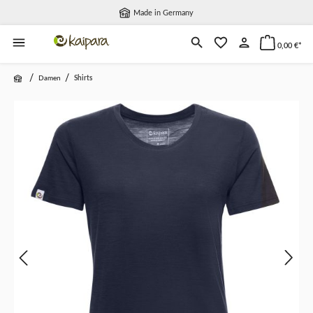
Made in Germany
alt springen
0,00 €*
/
/
Damen
Shirts
Bildergalerie überspringen