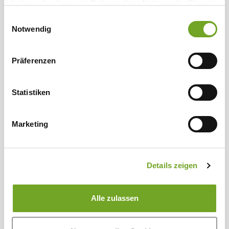
haben oder die sie im Rahmen Ihrer Nutzung der Dienste
gesammelt haben.
Einwilligungsauswahl
Notwendig
Präferenzen
Statistiken
Marketing
Details zeigen
Merino Bio-Wollwaschmittel 1 Liter
Alle zulassen
20,00 €*