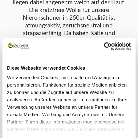
liegen dabei angenehm weich auf der Haut.
Die kratzfreie Wolle für unsere
Nierenschoner in 250er-Qualität ist
atmungsaktiv, geruchsneutral und
strapazierfähig. Da haben Kälte und
Feuchtigkeit keine Chance, ob im Alltag
oder beim Sport!
Ein Nierenschutz hält Damen
Krankheiten vom Leib
Diese Webseite verwendet Cookies
Wir verwenden Cookies, um Inhalte und Anzeigen zu
Die Nieren und der untere Rückenbereich
personalisieren, Funktionen für soziale Medien anbieten
sind anfällig für Kälte und Zugluft. Gerade
zu können und die Zugriffe auf unsere Website zu
Frauen sind hier empfindlich und anfällig
analysieren. Außerdem geben wir Informationen zu Ihrer
für Blasenentzündungen,
Verwendung unserer Website an unsere Partner für
Nierenbeckenentzündungen und
soziale Medien, Werbung und Analysen weiter. Unsere
Infektionen allgemein. Ein einfaches,
Partner führen diese Informationen möglicherweise mit
effektives Mittel um solchen Beschwerden
weiteren Daten zusammen, die Sie ihnen bereitgestellt
vorzubeugen ist es, den Nierenbereich mit
haben oder die sie im Rahmen Ihrer Nutzung der Dienste