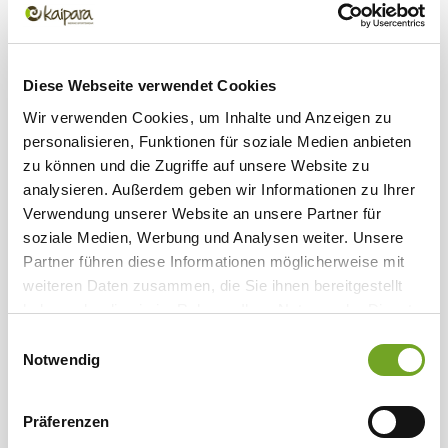
Merinowolle im Sommer: Cooler
Schutz an heißen Tagen
Diese Webseite verwendet Cookies
Wolle bei Hitze? Kein Widerspruch, ganz im
Wir verwenden Cookies, um Inhalte und Anzeigen zu
Gegenteil. Gerade an heißen Tagen spielt die
personalisieren, Funktionen für soziale Medien anbieten
Naturfaser ihre Stärken aus.
zu können und die Zugriffe auf unsere Website zu
analysieren. Außerdem geben wir Informationen zu Ihrer
Mehr erfahren
Verwendung unserer Website an unsere Partner für
soziale Medien, Werbung und Analysen weiter. Unsere
Partner führen diese Informationen möglicherweise mit
weiteren Daten zusammen, die Sie ihnen bereitgestellt
haben oder die sie im Rahmen Ihrer Nutzung der Dienste
gesammelt haben.
Einwilligungsauswahl
Notwendig
Präferenzen