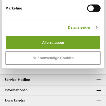
Marketing
Kaipara Merino Shirts
Details zeigen
Shirts, Longsleeves, Jacken, Accessoires
und mehr – unsere Kollektion an
hochwertigen Merino Shirts für Damen
Alle zulassen
und Herren aus Mulesing-freier Wolle
findet ihr hier:
Nur notwendige Cookies
Merino Shirts
Service-Hotline
Informationen
Shop Service