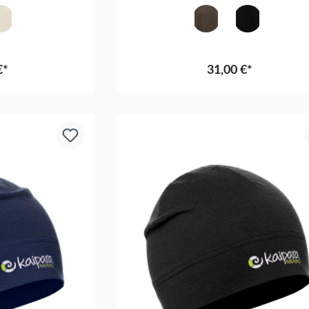
n ist zurzeit nicht verfügbar.)
Wollweiß
Olive
Schwarz
€*
31,00 €*