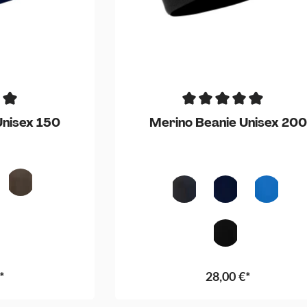
Unisex 150
Merino Beanie Unisex 200
ne
Olive
Anthrazit
Blau
Royal
arz
Schwarz
*
28,00 €*