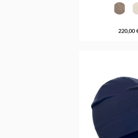
Schlamm
(Diese Optio
220,00 