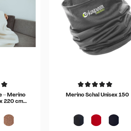
e – Merino
Merino Schal Unisex 150
x 220 cm
g)
m
meliert
Naturbraun
Anthrazit
Cherry Red
Marine