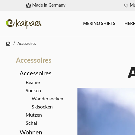
Made in Germany
Mu
springen
Zur Hauptnavigation springen
MERINO SHIRTS
HER
/
Accessoires
Accessoires
Accessoires
Beanie
Socken
Wandersocken
Skisocken
Mützen
Schal
Wohnen