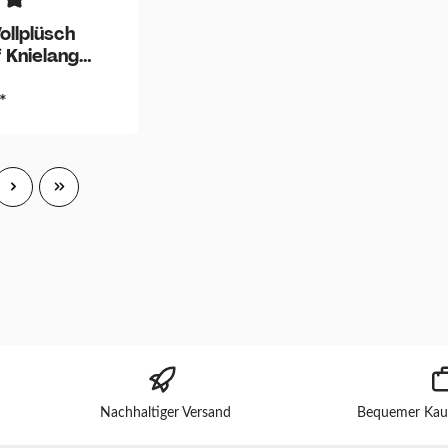
ollplüsch
 Knielang
it
*
Nachhaltiger Versand
Bequemer Kau