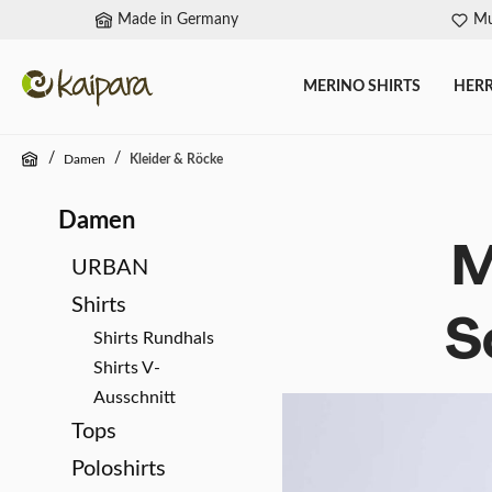
Made in Germany
Mu
springen
Zur Hauptnavigation springen
MERINO SHIRTS
HER
/
/
Damen
Kleider & Röcke
Damen
M
URBAN
Shirts
S
Shirts Rundhals
Shirts V-
Ausschnitt
Tops
Poloshirts