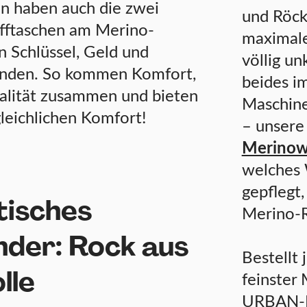
n haben auch die zwei
und Röck
ifftaschen am Merino-
maximale
n Schlüssel, Geld und
völlig un
finden. So kommen Komfort,
beides i
alität zusammen und bieten
Maschine
leichlichen Komfort!
– unsere
Merinow
welches W
gepflegt
tisches
Merino-R
der: Rock aus
Bestellt
lle
feinster
URBAN-Ko