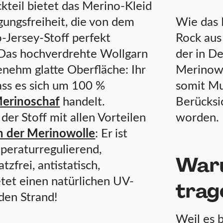
teil bietet das Merino-Kleid
ungsfreiheit, die von dem
Wie das 
Jersey-Stoff perfekt
Rock aus 
 Das hochverdrehte Wollgarn
der in De
enehm glatte Oberfläche: Ihr
Merinowo
ass es sich um 100 %
somit Mul
erinoschaf
handelt.
Berücksi
er Stoff mit allen Vorteilen
worden.
n der Merinowolle
: Er ist
peraturregulierend,
Waru
tzfrei, antistatisch,
etet einen natürlichen UV-
trag
 den Strand!
Weil es b