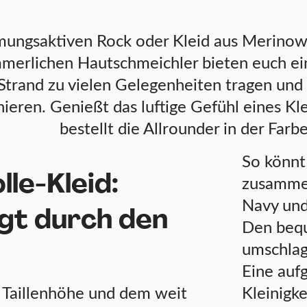
ungsaktiven Rock oder Kleid aus Merinowoll
mmerlichen Hautschmeichler bieten euch ein
 Strand zu vielen Gelegenheiten tragen und 
ieren. Genießt das luftige Gefühl eines K
bestellt die Allrounder in der Farb
So könnt
le-Kleid:
zusammen
Navy und
gt durch den
Den beq
umschlag
Eine auf
n Taillenhöhe und dem weit
Kleinigke