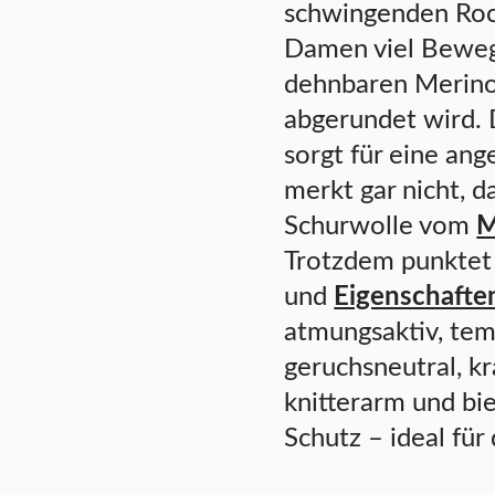
schwingenden Rock
Damen viel Beweg
dehnbaren Merino-
abgerundet wird.
sorgt für eine ang
merkt gar nicht, d
Schurwolle vom
M
Trotzdem punktet d
und
Eigenschafte
atmungsaktiv, tem
geruchsneutral, kra
knitterarm und bi
Schutz – ideal für