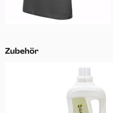
Produktgalerie überspringen
Zubehör