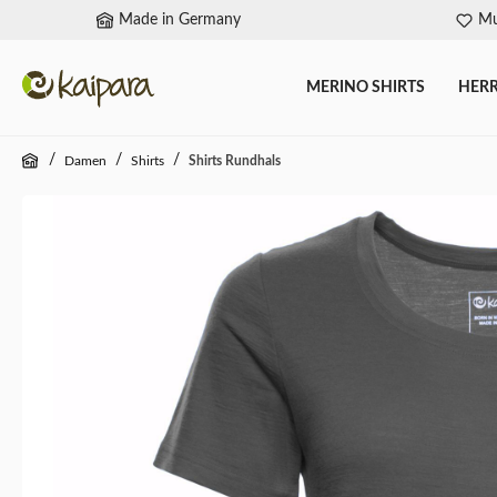
Made in Germany
Mu
springen
Zur Hauptnavigation springen
MERINO SHIRTS
HER
/
/
/
Damen
Shirts
Shirts Rundhals
Bildergalerie überspringen