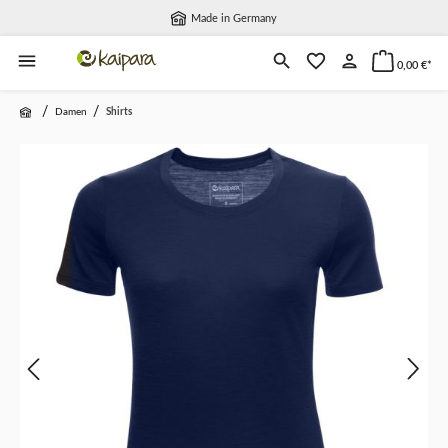
Made in Germany
alt springen
0,00 €*
/
/
Damen
Shirts
Bildergalerie überspringen