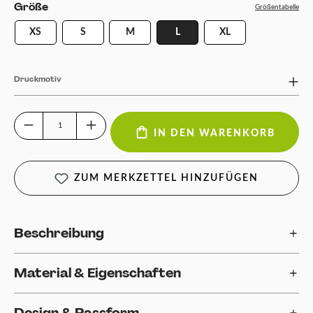
auswählen
Größe
Größentabelle
XS
S
M
L
XL
Druckmotiv
Produkt Anzahl: Gib den gewünschten Wert ein oder benutze die Schaltfläch
IN DEN WARENKORB
ZUM MERKZETTEL HINZUFÜGEN
Beschreibung
Material & Eigenschaften
Design & Passform