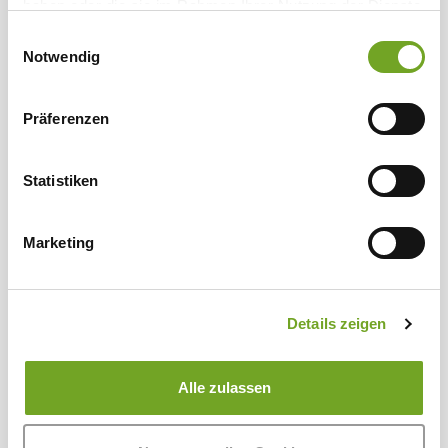
haben oder die sie im Rahmen Ihrer Nutzung der Dienste
gesammelt haben.
Einwilligungsauswahl
Notwendig
Präferenzen
Statistiken
Marketing
Details zeigen
Merino Bio-Wollwaschmittel 1 Liter
Alle zulassen
20,00 €*