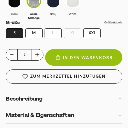
Black
Grau-Melange
Navy
White
Black
Grau-
Navy
White
Melange
auswählen
Größe
Größentabelle
S
M
L
XL
XXL
(Diese Option ist zurzeit nicht verfügb
Produkt Anzahl: Gib den gewünschten Wert ein oder benutze die Schaltfläch
IN DEN WARENKORB
ZUM MERKZETTEL HINZUFÜGEN
Beschreibung
Material & Eigenschaften