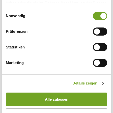
haben oder die sie im Rahmen Ihrer Nutzung der Dienste
gesammelt haben.
Einwilligungsauswahl
Notwendig
Präferenzen
Statistiken
Marketing
Details zeigen
Merino Bio-Wollwaschmittel 1 Liter
Alle zulassen
20,00 €*