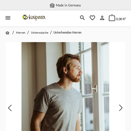
Made in Germany
alt springen
0,00 €*
/
/
/
Herren
Unterwäsche
Unterhemden Herren
Bildergalerie überspringen