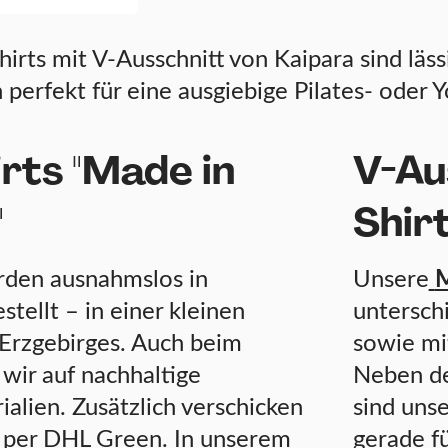
irts mit V-Ausschnitt von Kaipara sind läs
h perfekt für eine ausgiebige Pilates- oder 
rts "Made in
V-Au
"
Shir
den ausnahmslos in
Unsere
M
tellt – in einer kleinen
unterschi
Erzgebirges. Auch beim
sowie mi
wir auf nachhaltige
Neben de
alien. Zusätzlich verschicken
sind uns
 per DHL Green. In unserem
gerade fü