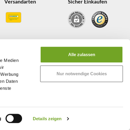
Versandarten
Sicher Einkaufen
Alle zulassen
le Medien
ir
Nur notwendige Cookies
, Werbung
ren Daten
ienste
nicht anders angegeben.
g
Details zeigen