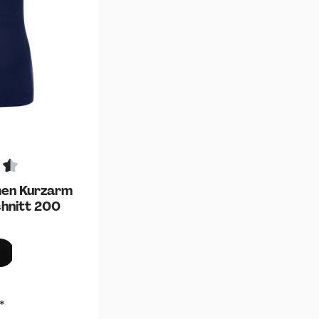
men Kurzarm
chnitt 200
Schwarz
*