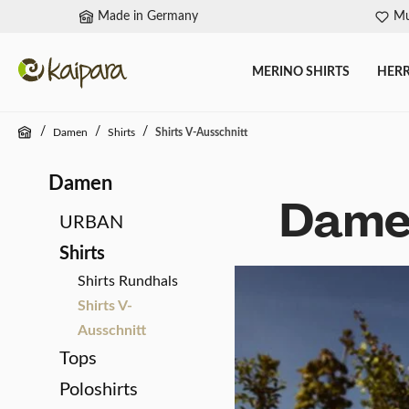
Made in Germany
Mu
springen
Zur Hauptnavigation springen
MERINO SHIRTS
HER
/
/
/
Damen
Shirts
Shirts V-Ausschnitt
Damen
Damen
URBAN
Shirts
Shirts Rundhals
Shirts V-
Ausschnitt
Tops
Poloshirts