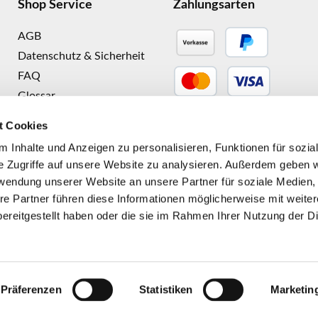
Shop Service
Zahlungsarten
AGB
Datenschutz & Sicherheit
FAQ
Glossar
Größenberatung
Klarna (via Stripe)
t Cookies
Widerrufsbelehrung &
 Inhalte und Anzeigen zu personalisieren, Funktionen für sozia
Retourenservice
e Zugriffe auf unsere Website zu analysieren. Außerdem geben w
Zahlung, Versand und
rwendung unserer Website an unsere Partner für soziale Medien
Rückgabe
re Partner führen diese Informationen möglicherweise mit weite
Bestellung widerrufen
ereitgestellt haben oder die sie im Rahmen Ihrer Nutzung der D
l. Mehrwertsteuer zzgl.
Versandkosten
und ggf. Nachnahmegebühren, wenn 
Präferenzen
Statistiken
Marketin
© kaipara.de