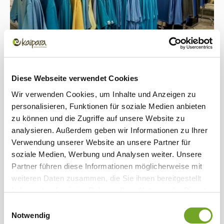
Diese Webseite verwendet Cookies
Wir verwenden Cookies, um Inhalte und Anzeigen zu
Gut Schwaighof ist Teil der Gemeinde
personalisieren, Funktionen für soziale Medien anbieten
Allmannshofen und liegt im nördlichen
zu können und die Zugriffe auf unsere Website zu
Teil des Landkreises Augsburg im
analysieren. Außerdem geben wir Informationen zu Ihrer
„Naturpark Westliche Wälder“ – der
Verwendung unserer Website an unsere Partner für
perfekte Ort für Kaipara. Inmitten der
soziale Medien, Werbung und Analysen weiter. Unsere
wunderschönen Landschaft haben wir
Partner führen diese Informationen möglicherweise mit
weiteren Daten zusammen, die Sie ihnen bereitgestellt
auf dem Gutshof eine Heimat gefunden,
haben oder die sie im Rahmen Ihrer Nutzung der Dienste
die zu unserer Philosophie als
gesammelt haben.
naturverbundenem Merino-Label passt.
Einwilligungsauswahl
Notwendig
Die denkmalgeschützten, historischen