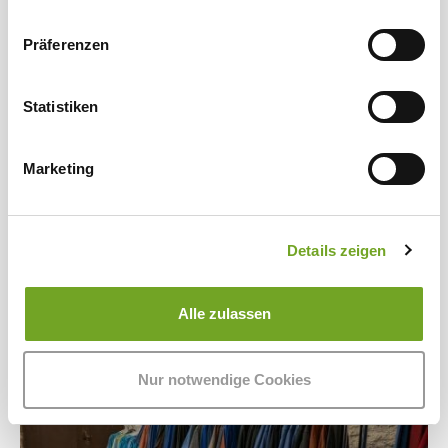
Gebäude, in denen sich unser Lager
befindet, schaffen einen
Präferenzen
atmosphärischen Rahmen, den ihr
zusammen mit einigen unserer
Statistiken
Merinoprodukte auf euch wirken lassen
könnt. Rund um unseren Standort
befinden sich ein Trakehner-Gestüt und
Marketing
landwirtschaftliche Flächen – im
harmonischen Miteinander und im
Nachhaltigkeitsgedanken vereint.
Details zeigen
Alle zulassen
Nur notwendige Cookies