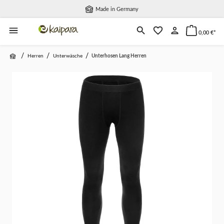
Made in Germany
alt springen
0,00 €*
/
/
/
Herren
Unterwäsche
Unterhosen Lang Herren
Bildergalerie überspringen