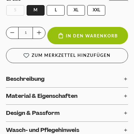
S
M
L
XL
XXL
(Diese Option ist zurzeit nicht verfügbar.)
Produkt Anzahl: Gib den gewünschten Wert ein oder benutze die Schaltfläch
IN DEN WARENKORB
ZUM MERKZETTEL HINZUFÜGEN
Beschreibung
Material & Eigenschaften
Design & Passform
Wasch- und Pflegehinweis