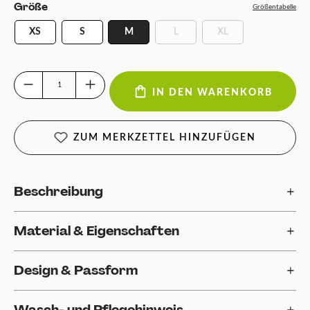
auswählen
Größe
Größentabelle
XS
S
M
L
XL
(Diese Option ist zurzeit nicht verfügb
(Diese Option ist zurzeit
Produkt Anzahl: Gib den gewünschten Wert ein oder benutze die Schaltfläch
IN DEN WARENKORB
ZUM MERKZETTEL HINZUFÜGEN
Beschreibung
Material & Eigenschaften
Design & Passform
Wasch- und Pflegehinweis