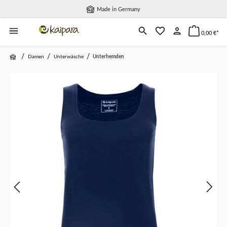
Made in Germany
alt springen
0,00 €*
/
/
/
Damen
Unterwäsche
Unterhemden
Bildergalerie überspringen