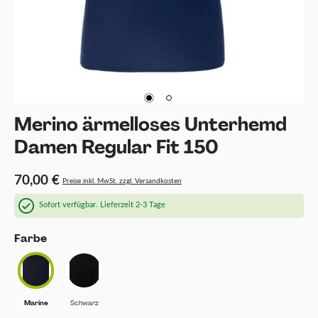
Merino ärmelloses Unterhemd
Damen Regular Fit 150
70,00 €
Preise inkl. MwSt. zzgl. Versandkosten
Sofort verfügbar. Lieferzeit 2-3 Tage
auswählen
Farbe
Marine
Schwarz
(Diese Option ist zurzeit nicht verfügbar.)
Marine
Schwarz