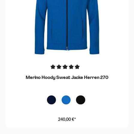
Merino Hoody Sweat Jacke Herren 270
Blau
(Diese Option ist zurzeit nicht verfügbar.)
Royal
Schwarz
(Diese Option ist zurzeit nicht verf
240,00 €*