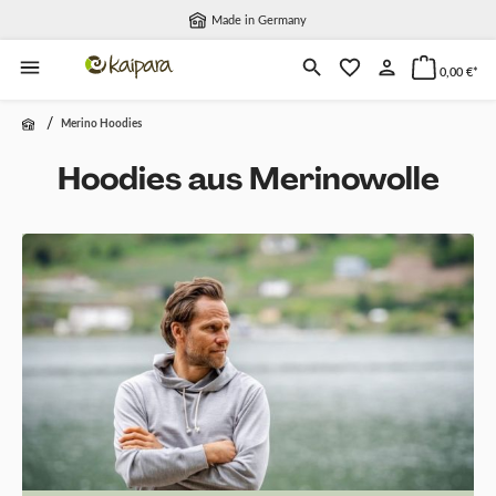
Made in Germany
alt springen
0,00 €*
/
Merino Hoodies
Hoodies aus Merinowolle