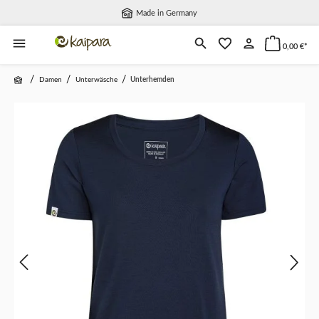
Made in Germany
alt springen
0,00 €*
/
/
/
Damen
Unterwäsche
Unterhemden
Bildergalerie überspringen