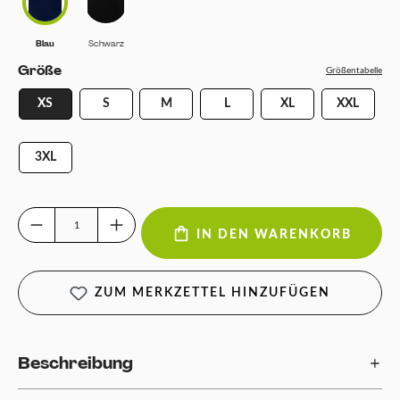
Blau
Schwarz
Blau
Schwarz
auswählen
Größe
Größentabelle
XS
S
M
L
XL
XXL
3XL
Produkt Anzahl: Gib den gewünschten Wert ein oder benutze die Schaltfläch
IN DEN WARENKORB
ZUM MERKZETTEL HINZUFÜGEN
Beschreibung