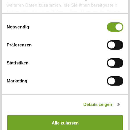
weiteren Daten zusammen, die Sie ihnen bereitgestellt
haben oder die sie im Rahmen Ihrer Nutzung der Dienste
gesammelt haben.
Einwilligungsauswahl
Notwendig
Präferenzen
Statistiken
Marketing
Details zeigen
Merino Bio-Wollwaschmittel 1 Liter
Alle zulassen