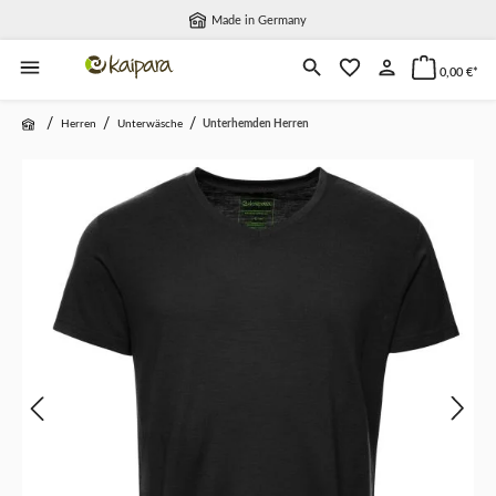
Made in Germany
alt springen
0,00 €*
/
/
/
Herren
Unterwäsche
Unterhemden Herren
Bildergalerie überspringen