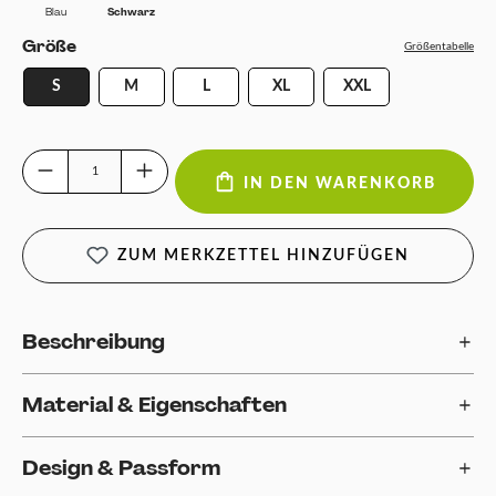
Blau
Schwarz
auswählen
Größe
Größentabelle
S
M
L
XL
XXL
Produkt Anzahl: Gib den gewünschten Wert ein oder benutze die Schaltfläch
IN DEN WARENKORB
ZUM MERKZETTEL HINZUFÜGEN
Beschreibung
Material & Eigenschaften
Design & Passform