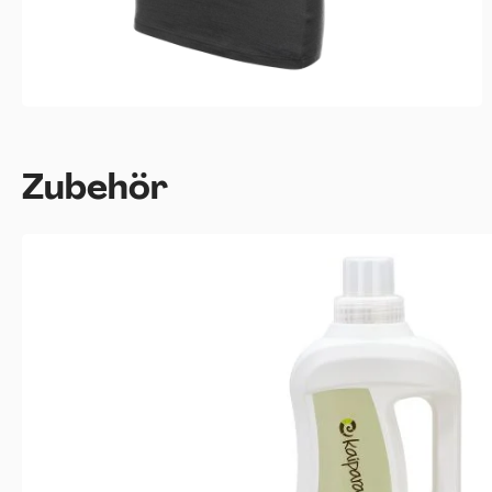
Produktgalerie überspringen
Zubehör