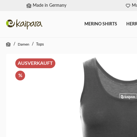
Made in Germany
Mu
springen
Zur Hauptnavigation springen
MERINO SHIRTS
HER
/
/
Damen
Tops
Bildergalerie überspringen
AUSVERKAUFT
%